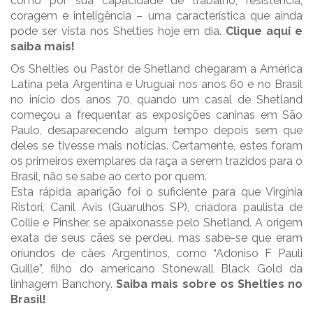
como por sua capacidade de trabalho, resistência,
coragem e inteligência – uma característica que ainda
pode ser vista nos Shelties hoje em dia.
Clique aqui e
saiba mais!
Os Shelties ou Pastor de Shetland chegaram a América
Latina pela Argentina e Uruguai nos anos 60 e no Brasil
no início dos anos 70, quando um casal de Shetland
começou a frequentar as exposições caninas em São
Paulo, desaparecendo algum tempo depois sem que
deles se tivesse mais notícias. Certamente, estes foram
os primeiros exemplares da raça a serem trazidos para o
Brasil, não se sabe ao certo por quem.
Esta rápida aparição foi o suficiente para que Virgínia
Ristori, Canil Avis (Guarulhos SP), criadora paulista de
Collie e Pinsher, se apaixonasse pelo Shetland. A origem
exata de seus cães se perdeu, mas sabe-se que eram
oriundos de cães Argentinos, como “Adoniso F Pauli
Guille”, filho do americano Stonewall Black Gold da
linhagem Banchory.
Saiba mais sobre os Shelties no
Brasil!