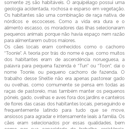
somente 25 são habitáveis. O arquipélago possui uma
geologia acidentada, rochosa e esparso em vegetação.
Os habitantes são uma combinação de raça nativa, de
nórdicos e escoceses. Como a vida era dura e o
alimento escasso, os moradores das ilhas selecionaram
pequenos animais porque não havia espaço nem razão
para alimentarem outros maiores.
Os cães locais eram conhecidos como o cachorro
“Toonie”. A teoria por trás do nome é que, como muitos
dos habitantes eram de ascendência norueguesa, a
palavra para pequena fazenda é “Tun” ou “Toon”, daí o
nome Toonie, ou pequeno cachorro de fazenda. O
trabalho desse Sheltie não era apenas pastorear gado
ou ovelhas, como comumente se pensa em todas as
raças de pastoreio, mas também manter os pequenos
pôneis, gado, ovelhas e aves fora dos jardins e canteiros
de flores das casas dos habitantes locais, perseguindo e
frequentemente latindo para tudo que se move,
ansiosos para agradar e intensamente leais à família. Os
cães eram selecionados por essas qualidades, bem