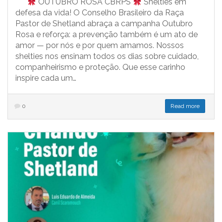
OUTUBRO ROSA CBRPS
Shelties em
defesa da vida! O Conselho Brasileiro da Raça
Pastor de Shetland abraça a campanha Outubro
Rosa e reforça: a prevenção também é um ato de
amor — por nós e por quem amamos. Nossos
shelties nos ensinam todos os dias sobre cuidado,
companheirismo e proteção. Que esse carinho
inspire cada um…
0
Read more