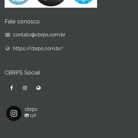
Fale conosco
contato@cbrps.com.br
https://cbrps.com.br/
CBRPS Social
cbrps
136