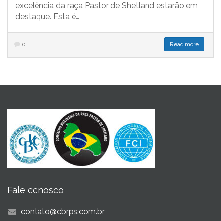
excelência da raça Pastor de Shetland estarão em
destaque. Esta é…
0
Read more
Fale conosco
contato@cbrps.com.br