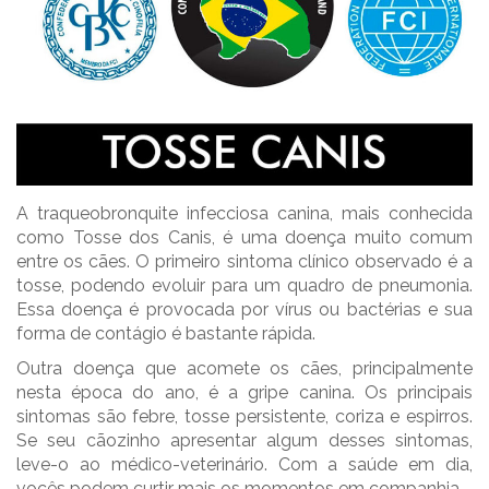
A traqueobronquite infecciosa canina, mais conhecida
como Tosse dos Canis, é uma doença muito comum
entre os cães. O primeiro sintoma clínico observado é a
tosse, podendo evoluir para um quadro de pneumonia.
Essa doença é provocada por vírus ou bactérias e sua
forma de contágio é bastante rápida.
Outra doença que acomete os cães, principalmente
nesta época do ano, é a gripe canina. Os principais
sintomas são febre, tosse persistente, coriza e espirros.
Se seu cãozinho apresentar algum desses sintomas,
leve-o ao médico-veterinário. Com a saúde em dia,
vocês podem curtir mais os momentos em companhia.